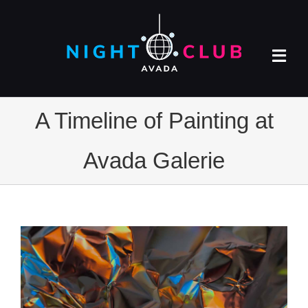
Salta
al
contenuto
Tog
Navi
HOME
A Timeline of Painting at
CONTACT US
Avada Galerie