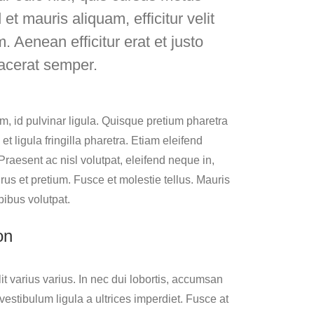
t mauris aliquam, efficitur velit
. Aenean efficitur erat et justo
acerat semper.
, id pulvinar ligula. Quisque pretium pharetra
et ligula fringilla pharetra. Etiam eleifend
t. Praesent ac nisl volutpat, eleifend neque in,
urus et pretium. Fusce et molestie tellus. Mauris
ibus volutpat.
on
it varius varius. In nec dui lobortis, accumsan
estibulum ligula a ultrices imperdiet. Fusce at