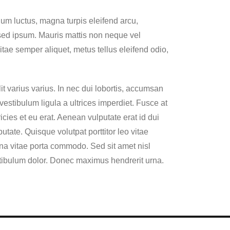
ium luctus, magna turpis eleifend arcu,
ed ipsum. Mauris mattis non neque vel
vitae semper aliquet, metus tellus eleifend odio,
it varius varius. In nec dui lobortis, accumsan
estibulum ligula a ultrices imperdiet. Fusce at
icies et eu erat. Aenean vulputate erat id dui
putate. Quisque volutpat porttitor leo vitae
rna vitae porta commodo. Sed sit amet nisl
tibulum dolor. Donec maximus hendrerit urna.