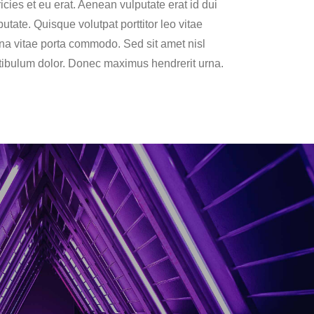
icies et eu erat. Aenean vulputate erat id dui
putate. Quisque volutpat porttitor leo vitae
rna vitae porta commodo. Sed sit amet nisl
tibulum dolor. Donec maximus hendrerit urna.