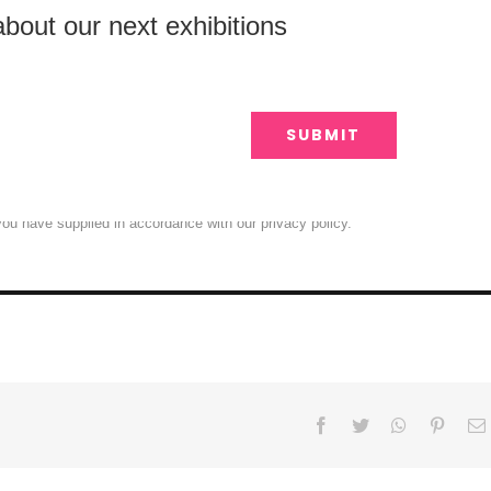
bout our next exhibitions
SUBMIT
you have supplied in accordance with our privacy policy.
Facebook
Twitter
WhatsApp
Pinter